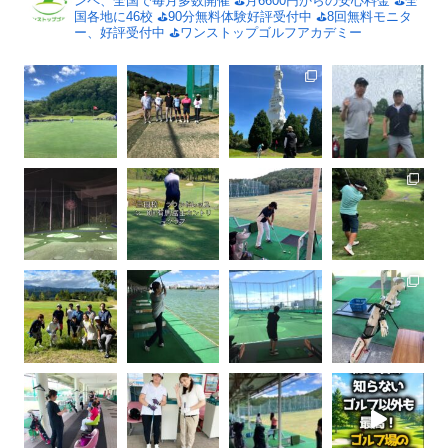
ンペ、全国で毎月多数開催
⛳️月6600円からの安心料金
⛳️全
国各地に46校
⛳️90分無料体験好評受付中
⛳️8回無料モニタ
ー、好評受付中
⛳️ワンストップゴルフアカデミー