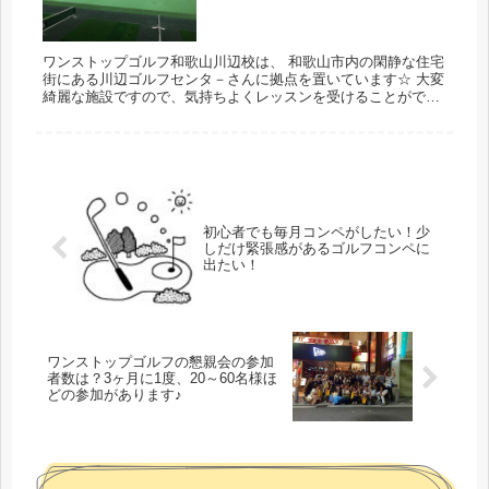
ワンストップゴルフ和歌山川辺校は、 和歌山市内の閑静な住宅
街にある川辺ゴルフセンタ－さんに拠点を置いています☆ 大変
綺麗な施設ですので、気持ちよくレッスンを受けることができ
ますね♪ 〒649-6312 和歌山県和歌山市川辺７２５−１ インス...
初心者でも毎月コンペがしたい！少
しだけ緊張感があるゴルフコンペに
出たい！
ワンストップゴルフの懇親会の参加
者数は？3ヶ月に1度、20～60名様ほ
どの参加があります♪