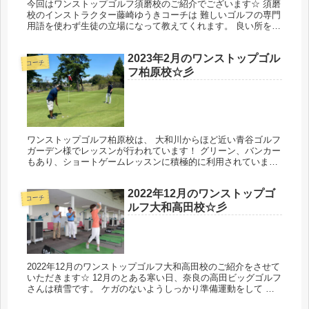
今回はワンストップゴルフ須磨校のご紹介でございます☆ 須磨
校のインストラクター藤崎ゆうきコーチは 難しいゴルフの専門
用語を使わず生徒の立場になって教えてくれます。 良い所を見
つけて伸ばしてくれるのでモチベーションが上がります！ 時間
割 月 ...
2023年2月のワンストップゴル
コーチ
フ柏原校☆彡
ワンストップゴルフ柏原校は、 大和川からほど近い青谷ゴルフ
ガーデン様でレッスンが行われています！ グリーン、バンカー
もあり、ショートゲームレッスンに積極的に利用されていま
す。 ショートゲームは楽しく実践的なのがいいところ♪ 〒582-
001...
2022年12月のワンストップゴ
コーチ
ルフ大和高田校☆彡
2022年12月のワンストップゴルフ大和高田校のご紹介をさせて
いただきます☆ 12月のとある寒い日、奈良の高田ビッグゴルフ
さんは積雪です。 ケガのないようしっかり準備運動をして 楽
しいレッスンが行われています☆ 広々とした綺麗な練習場で…