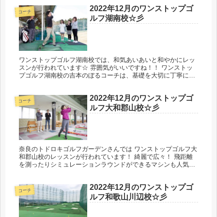
（...
2022年12月のワンストップゴ
コーチ
ルフ湖南校☆彡
ワンストップゴルフ湖南校では、和気あいあいと和やかにレッ
スンが行われています☆ 雰囲気がいいですね！！ ワンストッ
プゴルフ湖南校の吉本のぼるコーチは、基礎を大切に丁寧に指
導してくださるインストラクターです。 90分無料体験レッス
ン・初心者モ...
2022年12月のワンストップゴ
コーチ
ルフ大和郡山校☆彡
奈良のトドロキゴルフガーデンさんでは ワンストップゴルフ大
和郡山校のレッスンが行われています！ 綺麗で広々！ 飛距離
を測ったりシミュレーションラウンドができるマシンも人気の
練習場です！ 〒639-1108 奈良県大和郡山市稗田町５４５ 大
和...
2022年12月のワンストップゴ
コーチ
ルフ和歌山川辺校☆彡