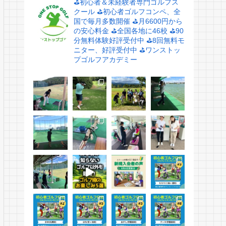
⛳️初心者＆未経験者専門ゴルフス
クール
⛳️初心者ゴルフコンペ、全
国で毎月多数開催
⛳️月6600円から
の安心料金
⛳️全国各地に46校
⛳️90
分無料体験好評受付中
⛳️8回無料モ
ニター、好評受付中
⛳️ワンストッ
プゴルフアカデミー