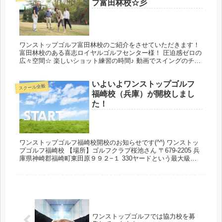
フ富田林校☆彡
ワンストップゴルフ富田林校のご紹介をさせていただきます！
富田林校のある喜志ロイヤルゴルフセンター様！ 圧迫感ゼロの
広々空間☆ 楽しいショット練習の時間♪ 動画でスイングのチェ
ックもしてくれます。 座学も笑顔で＾＾ インストラクターさ
んは話...
いよいよワンストップゴルフ
スクール全般
福崎校（兵庫）が開校しまし
た！
ワンストップゴルフ福崎校開校のお知らせです(^^) ワンストッ
プゴルフ福崎校 【場所】ゴルフクラブ桜池さん 〒679-2205 兵
庫県神崎郡福崎町東田原９９２−１ 330ヤードという最大級の
広さを誇る練習場で、池に向かって気持ちよく打つこと...
ワンストップゴルフでは協力校を募