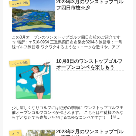
2023年3月のワンストップゴル
スクール全般
フ四日市校☆彡
この3月オープンのワンストップゴルフ四日市校のご紹介です
☆ 場所：〒510-0954 三重県四日市市采女3204-3 練習場：一号
線ゴルフ練習場 ワクワクするようなユニークな造りや、アプロ
ーチ専用練習・バンカーからのフェアウエイ練習もできる...
10月8日のワンストップゴルフ
スクール全般
オープンコンペを楽しもう
少し涼しくなりゴルフには絶好の季節に ワンストップゴルフ主
催オープンゴルフコンペが催されます。 こちらは生徒様のみな
らずどなたでも参加いただける気軽なコンペです(^^） 【開催
日】 2022年10月8日（土） 【募集人数】 24名（6組※男...
2023年2月のワンストップゴル
コーチ