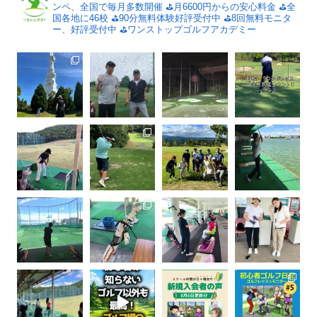
ンペ、全国で毎月多数開催
⛳️月6600円からの安心料金
⛳️全
国各地に46校
⛳️90分無料体験好評受付中
⛳️8回無料モニタ
ー、好評受付中
⛳️ワンストップゴルフアカデミー