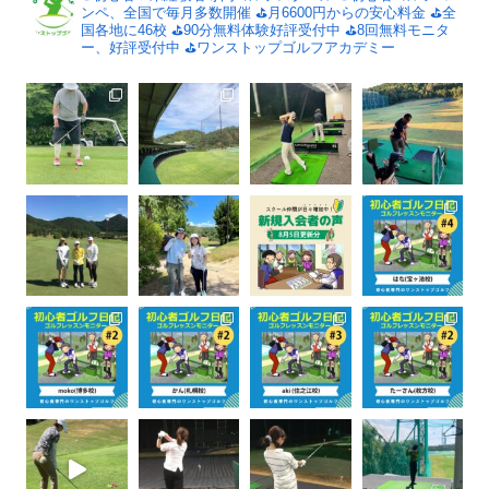
ンペ、全国で毎月多数開催
⛳️月6600円からの安心料金
⛳️全
国各地に46校
⛳️90分無料体験好評受付中
⛳️8回無料モニタ
ー、好評受付中
⛳️ワンストップゴルフアカデミー