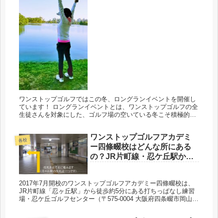
ワンストップゴルフではこの冬、ロングランイベントを開催し
ています！ ロングランイベントとは、ワンストップゴルフの全
生徒さんを対象にした、ゴルフ場の空いている冬こそ積極的に
コースに出かけ、のびのびと楽しくプレーすることを推奨する
イベントです☆...
ワンストップゴルフアカデミ
各校
ー四條畷校はどんな所にある
の？JR片町線・忍ケ丘駅から
徒歩約5分の忍ケ丘ゴルフセン
ターでレッスンしています♪
2017年7月開校のワンストップゴルフアカデミー四條畷校は、
JR片町線「忍ヶ丘駅」から徒歩約5分にある打ちっぱなし練習
場・忍ケ丘ゴルフセンター（〒575-0004 大阪府四条畷市岡山
1205 ）でレッスンをしています♪ 駅の改札を抜け、左手...