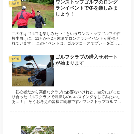
ワンストップゴルフのロング
未分類
ランイベントで冬を楽しみま
しょう！
この冬はゴルフを楽しみたい！というワンストップゴルフの在
校生向けに、11月から2月末までロングランイベントが開催さ
れています！ このイベントは、ゴルフコースでプレーを楽し
み、簡単な写真や感想を投稿するだけで、抽選で賞品（ゴルフ
パートナーで使...
ゴルフクラブの購入サポート
未分類
が始まります
「初心者だから高価なクラブは必要ないけれど、自分にぴった
り合ったゴルフクラブで気持ちのいいスイングをしてみたいな
あ…！」 そうお考えの皆様に朗報です♪ ワンストップゴルフで
は、これまでもゴルフクラブなどの購入に関するアドバイスを
行っていまし...