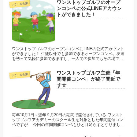
ワンストップゴルフのオープ
スクール全般
ンコンペに公式LINEアカウン
トができました！
ワンストップゴルフのオープンコンペにLINEの公式アカウント
ができました！ 生徒以外でも参加できるオープンコンペ。友達
を誘って気軽に参加できますし、一人での参加でもその場でゴ
ルフ仲間ができる可能性が大！ オープンコンペの情報を月に一
度ぐらい...
ワンストップゴルフ主催「年
スクール全般
間開催コンペ」が終了間近で
す☆
毎年10月1日～翌年９月30日の期間で開催されている ワンスト
ップゴルフアカデミーのスクール生を対象とした年間開催コン
ペですが、 今回の年間開催コンペもひと月足らずとなりました
☆ ゴルフのついでに各地に観光も兼ねた遠出ができるので、普
段のラ...