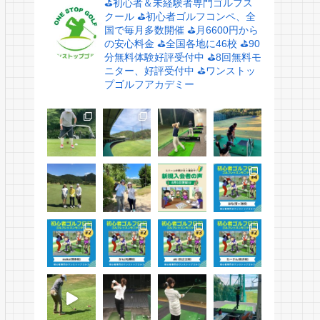
⛳️初心者＆未経験者専門ゴルフス
クール
⛳️初心者ゴルフコンペ、全
国で毎月多数開催
⛳️月6600円から
の安心料金
⛳️全国各地に46校
⛳️90
分無料体験好評受付中
⛳️8回無料モ
ニター、好評受付中
⛳️ワンストッ
プゴルフアカデミー