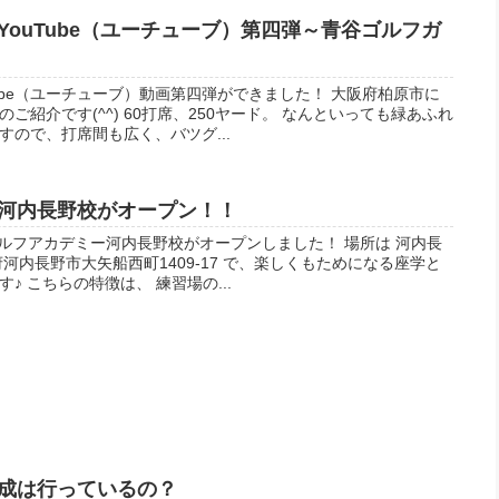
ouTube（ユーチューブ）第四弾～青谷ゴルフガ
ube（ユーチューブ）動画第四弾ができました！ 大阪府柏原市に
ご紹介です(^^) 60打席、250ヤード。 なんといっても緑あふれ
ので、打席間も広く、バツグ...
河内長野校がオープン！！
ゴルフアカデミー河内長野校がオープンしました！ 場所は 河内長
河内長野市大矢船西町1409-17 で、楽しくもためになる座学と
♪ こちらの特徴は、 練習場の...
成は行っているの？