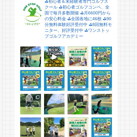
⛳️初心者＆未経験者専門ゴルフス
クール
⛳️初心者ゴルフコンペ、全
国で毎月多数開催
⛳️月6600円から
の安心料金
⛳️全国各地に46校
⛳️90
分無料体験好評受付中
⛳️8回無料モ
ニター、好評受付中
⛳️ワンストッ
プゴルフアカデミー