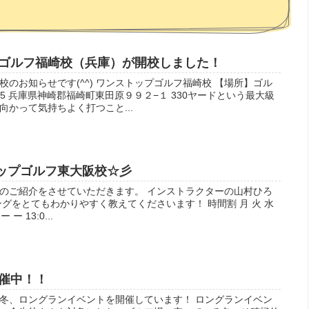
ゴルフ福崎校（兵庫）が開校しました！
のお知らせです(^^) ワンストップゴルフ福崎校 【場所】ゴル
205 兵庫県神崎郡福崎町東田原９９２−１ 330ヤードという最大級
かって気持ちよく打つこと...
トップゴルフ東大阪校☆彡
のご紹介をさせていただきます。 インストラクターの山村ひろ
グをとてもわかりやすく教えてくださいます！ 時間割 月 火 水
ー ー 13:0...
催中！！
冬、ロングランイベントを開催しています！ ロングランイベン