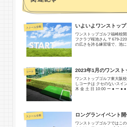
いよいよワンストップ
スクール全般
ワンストップゴルフ福崎校開校
フクラブ桜池さん 〒679-2
の広さを誇る練習場で、池に向
2023年1月のワンス
コーチ
ワンストップゴルフ東大阪校
しコーチは クセのないスイン
木 金 土 日 10:00 ー ● ー ● ● 
ロングランイベント開
スクール全般
ワンストップゴルフではこの