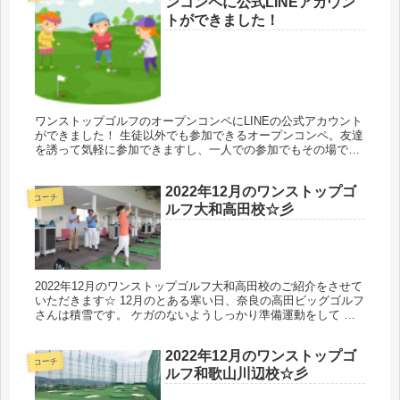
ンコンペに公式LINEアカウン
トができました！
ワンストップゴルフのオープンコンペにLINEの公式アカウント
ができました！ 生徒以外でも参加できるオープンコンペ。友達
を誘って気軽に参加できますし、一人での参加でもその場でゴ
ルフ仲間ができる可能性が大！ オープンコンペの情報を月に一
度ぐらい...
2022年12月のワンストップゴ
コーチ
ルフ大和高田校☆彡
2022年12月のワンストップゴルフ大和高田校のご紹介をさせて
いただきます☆ 12月のとある寒い日、奈良の高田ビッグゴルフ
さんは積雪です。 ケガのないようしっかり準備運動をして 楽
しいレッスンが行われています☆ 広々とした綺麗な練習場で…
（...
2022年12月のワンストップゴ
コーチ
ルフ和歌山川辺校☆彡