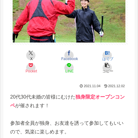
X
Facebook
はてブ
Pocket
LINE
コピー
2021.11.04
2021.12.02
20代30代未婚の皆様にむけた
独身限定オープンコン
ペ
が催されます！
参加者全員が独身、お友達を誘って参加してもいい
ので、気楽に楽しめます。