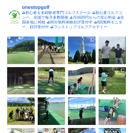
onestopgolf
⛳️初心者＆未経験者専門ゴルフスクール
⛳️初心者ゴルフコ
ンペ、全国で毎月多数開催
⛳️月6600円からの安心料金
⛳️全
国各地に46校
⛳️90分無料体験好評受付中
⛳️8回無料モニタ
ー、好評受付中
⛳️ワンストップゴルフアカデミー