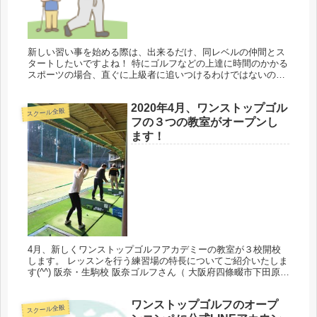
新しい習い事を始める際は、出来るだけ、同レベルの仲間とス
タートしたいですよね！ 特にゴルフなどの上達に時間のかかる
スポーツの場合、直ぐに上級者に追いつけるわけではないの
で、出来る限り自分と同じレベルの仲間と一緒に伸びていくの
が推奨です(^^...
2020年4月、ワンストップゴル
スクール全般
フの３つの教室がオープンし
ます！
4月、新しくワンストップゴルフアカデミーの教室が３校開校
します。 レッスンを行う練習場の特長についてご紹介いたしま
す(^^) 阪奈・生駒校 阪奈ゴルフさん（ 大阪府四條畷市下田原）
200ヤードのフェアウェイとバンカー、パッティンググリー
ン...
ワンストップゴルフのオープ
スクール全般