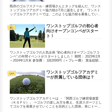
既存のゴルフスクール・練習場さんとタッグを組んだ、ワンス
トップゴルフアカデミー協力校が7月に誕生します。 ワンスト
ップゴルフアカデミーでは、このような協力校を募集している
ようです☆ この協力校という試みは、 他のゴルフスクールさ
んや練習場さ...
ワンストップゴルフの初心者
催し
向けオープンコンペがスター
ト！
ワンストップゴルフの人気企画 ”初心者向けオープンゴルフコ
ンペ” の年間イベントがスタートしました！ 期間： 2023年2月
～2024年1月末 参加費： 1回2000円（＋プレー費） 賞金総額：
20万円 会場： くずはゴルフリンクス（大阪...
ワンストップゴルフアカデミ
Q&A
ーが所属している団体は？
ワンストップゴルフアカデミーは ・「関西ゴルフ練習場連盟
（ＫＧＰＵ）」 ⇒ゴルフの楽しみ方を教え、生涯スポーツとし
てゴルフを発展させていくことを目的とした団体。単にトーナ
メントプロへの養成のみならず、新しいゴルファー育成、技術