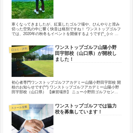
寒くなってきましたが、紅葉したゴルフ場や、ひんやりと澄み
切った空気の中に響く快音は格別ですね！ ワンストップゴルフ
では、2020年の秋冬もイベントを開催するようです(^_-)-☆ ゴ
ルフ場で楽しまれた様子がよくわかる写真とコメントを応募し
て...
ワンストップゴルフ山陽小野
口コミ・評判
田宇部校（山口県）が開校し
ました！
初心者専門ワンストップゴルフアカデミー山陽小野田宇部校 開
校のお知らせです(^^) ワンストップゴルフアカデミー山陽小野
田宇部校（山口県） 【練習場所】 ニュー小野田ゴルフセンタ
ー 【住所】 〒756-0815 山口県山陽小野田市高栄３丁目...
ワンストップゴルフでは協力
スクール全般
校を募集しています！