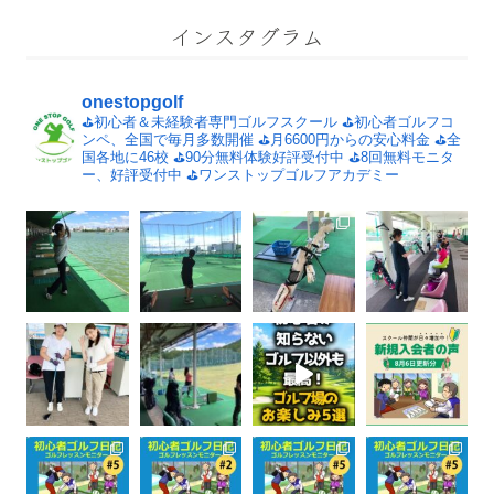
インスタグラム
onestopgolf
⛳️初心者＆未経験者専門ゴルフスクール
⛳️初心者ゴルフコ
ンペ、全国で毎月多数開催
⛳️月6600円からの安心料金
⛳️全
国各地に46校
⛳️90分無料体験好評受付中
⛳️8回無料モニタ
ー、好評受付中
⛳️ワンストップゴルフアカデミー