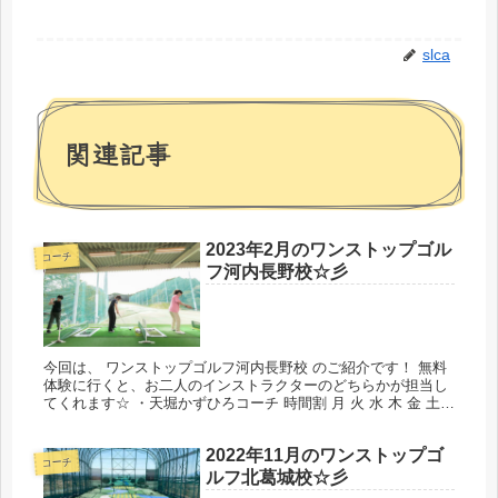
slca
関連記事
2023年2月のワンストップゴル
コーチ
フ河内長野校☆彡
今回は、 ワンストップゴルフ河内長野校 のご紹介です！ 無料
体験に行くと、お二人のインストラクターのどちらかが担当し
てくれます☆ ・天堀かずひろコーチ 時間割 月 火 水 木 金 土
日 9:00 ー ー ー ー ー ● ◎ 10:00 ー...
2022年11月のワンストップゴ
コーチ
ルフ北葛城校☆彡