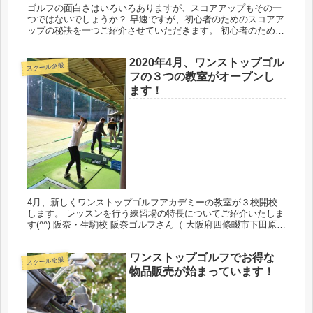
ゴルフの面白さはいろいろありますが、スコアアップもその一
つではないでしょうか？ 早速ですが、初心者のためのスコアア
ップの秘訣を一つご紹介させていただきます。 初心者のための
スコアアップの秘訣…それは、ゴルフクラブにございます。 ゴ
ルフバッグ...
2020年4月、ワンストップゴル
スクール全般
フの３つの教室がオープンし
ます！
4月、新しくワンストップゴルフアカデミーの教室が３校開校
します。 レッスンを行う練習場の特長についてご紹介いたしま
す(^^) 阪奈・生駒校 阪奈ゴルフさん（ 大阪府四條畷市下田原）
200ヤードのフェアウェイとバンカー、パッティンググリー
ン...
ワンストップゴルフでお得な
スクール全般
物品販売が始まっています！