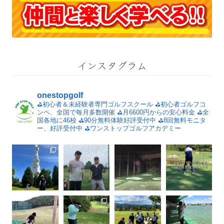
インスタグラム
onestopgolf
⛳️初心者＆未経験者専門ゴルフスクール
⛳️初心者ゴルフコ
ンペ、全国で毎月多数開催
⛳️月6600円からの安心料金
⛳️全
国各地に46校
⛳️90分無料体験好評受付中
⛳️8回無料モニタ
ー、好評受付中
⛳️ワンストップゴルフアカデミー