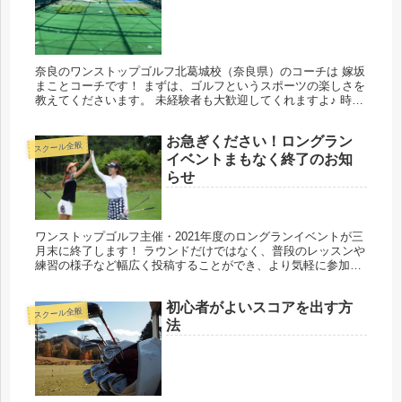
奈良のワンストップゴルフ北葛城校（奈良県）のコーチは 嫁坂
まことコーチです！ まずは、ゴルフというスポーツの楽しさを
教えてくださいます。 未経験者も大歓迎してくれますよ♪ 時間
割 月 火 水 木 金 土 日 9:00 ー ー ー ー ー ●...
お急ぎください！ロングラン
スクール全般
イベントまもなく終了のお知
らせ
ワンストップゴルフ主催・2021年度のロングランイベントが三
月末に終了します！ ラウンドだけではなく、普段のレッスンや
練習の様子など幅広く投稿することができ、より気軽に参加い
ただけるロングランイベント。内容や回数で順位がつき、上位
入賞すれば...
初心者がよいスコアを出す方
スクール全般
法