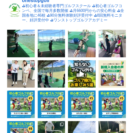
onestopgolf
⛳️初心者＆未経験者専門ゴルフスクール
⛳️初心者ゴルフコ
ンペ、全国で毎月多数開催
⛳️月6600円からの安心料金
⛳️全
国各地に46校
⛳️90分無料体験好評受付中
⛳️8回無料モニタ
ー、好評受付中
⛳️ワンストップゴルフアカデミー