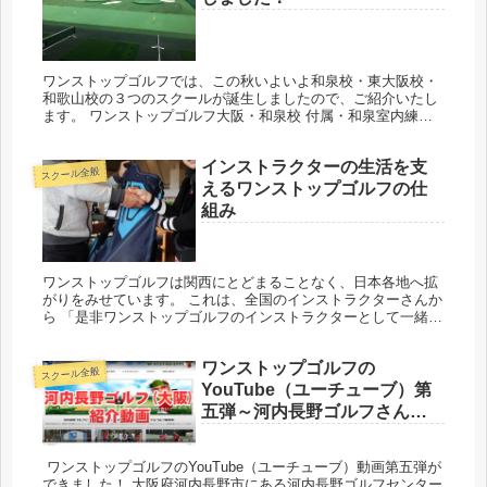
ワンストップゴルフでは、この秋いよいよ和泉校・東大阪校・
和歌山校の３つのスクールが誕生しましたので、ご紹介いたし
ます。 ワンストップゴルフ大阪・和泉校 付属・和泉室内練習
場内 ワンストップゴルフ付属和泉練習場内にできたレッスンス
クール”和泉...
インストラクターの生活を支
スクール全般
えるワンストップゴルフの仕
組み
ワンストップゴルフは関西にとどまることなく、日本各地へ拡
がりをみせています。 これは、全国のインストラクターさんか
ら 「是非ワンストップゴルフのインストラクターとして一緒に
汗を流したい！」 という多くの声が届き、実現したものです。
ワンスト...
ワンストップゴルフの
スクール全般
YouTube（ユーチューブ）第
五弾～河内長野ゴルフさんさ
んのご紹介
ワンストップゴルフのYouTube（ユーチューブ）動画第五弾が
できました！ 大阪府河内長野市にある河内長野ゴルフセンター