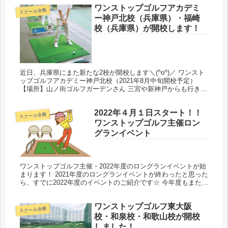
ワンストップゴルフアカデミ
スクール全般
ー神戸北校（兵庫県）・福崎
校（兵庫県）が開校します！
近日、兵庫県にまた新たな2校が開校します＼(^o^)／ ワンスト
ップゴルフアカデミー神戸北校（2021年8月中旬開校予定）
【場所】山ノ街ゴルフガーデンさん 三宮や新神戸からも行きや
すい立地のこちらの練習場さんでは、パン屋さんも評判です
(^...
2022年４月１日スタート！！
スクール全般
ワンストップゴルフ主催ロン
グランイベント
ワンストップゴルフ主催・2022年度のロングランイベントが始
まります！ 2021年度のロングランイベントが終わったと思った
ら、すでに2022年度のイベントのご紹介です☆ 今年度もまた、
ラウンドだけではなく、普段のレッスンや練習の様子など幅
広...
ワンストップゴルフ東大阪
スクール全般
校・和泉校・和歌山校が開校
しました！