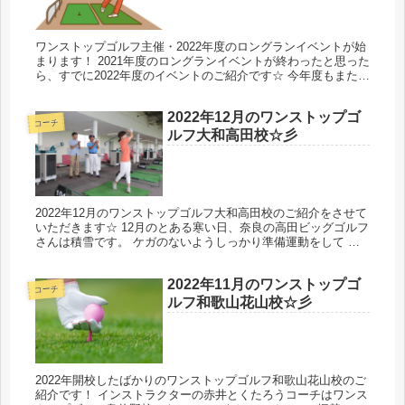
ワンストップゴルフ主催・2022年度のロングランイベントが始
まります！ 2021年度のロングランイベントが終わったと思った
ら、すでに2022年度のイベントのご紹介です☆ 今年度もまた、
ラウンドだけではなく、普段のレッスンや練習の様子など幅
広...
2022年12月のワンストップゴ
コーチ
ルフ大和高田校☆彡
2022年12月のワンストップゴルフ大和高田校のご紹介をさせて
いただきます☆ 12月のとある寒い日、奈良の高田ビッグゴルフ
さんは積雪です。 ケガのないようしっかり準備運動をして 楽
しいレッスンが行われています☆ 広々とした綺麗な練習場で…
（...
2022年11月のワンストップゴ
コーチ
ルフ和歌山花山校☆彡
2022年開校したばかりのワンストップゴルフ和歌山花山校のご
紹介です！ インストラクターの赤井とくたろうコーチはワンス