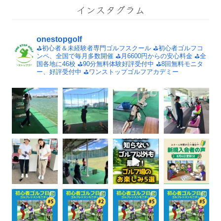
インスタグラム
onestopgolf
⛳️初心者＆未経験者専門ゴルフスクール
⛳️初心者ゴルフコ
ンペ、全国で毎月多数開催
⛳️月6600円からの安心料金
⛳️全
国各地に46校
⛳️90分無料体験好評受付中
⛳️8回無料モニタ
ー、好評受付中
⛳️ワンストップゴルフアカデミー