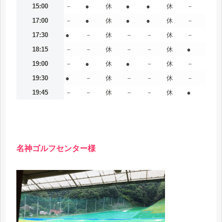
15:00
－
●
休
●
●
休
－
17:00
－
●
休
●
●
休
－
17:30
●
－
休
－
－
休
－
18:15
－
－
休
－
－
休
●
19:00
－
●
休
●
－
休
－
19:30
●
－
休
－
－
休
－
19:45
－
－
休
－
－
休
●
名神ゴルフセンター様