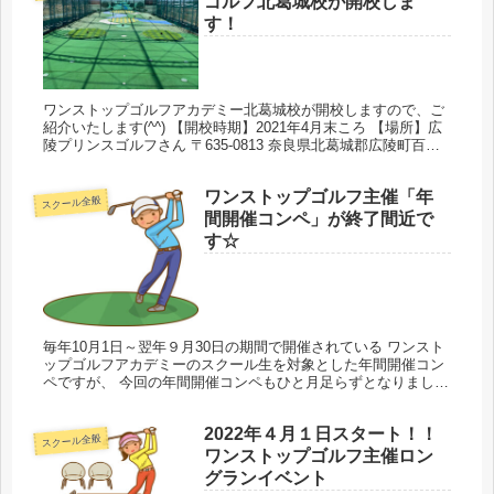
ゴルフ北葛城校が開校しま
す！
ワンストップゴルフアカデミー北葛城校が開校しますので、ご
紹介いたします(^^) 【開校時期】2021年4月末ころ 【場所】広
陵プリンスゴルフさん 〒635-0813 奈良県北葛城郡広陵町百済
２２８７−１ 近くに広陵町役場があり、緑色のドーム...
ワンストップゴルフ主催「年
スクール全般
間開催コンペ」が終了間近で
す☆
毎年10月1日～翌年９月30日の期間で開催されている ワンスト
ップゴルフアカデミーのスクール生を対象とした年間開催コン
ペですが、 今回の年間開催コンペもひと月足らずとなりました
☆ ゴルフのついでに各地に観光も兼ねた遠出ができるので、普
段のラ...
2022年４月１日スタート！！
スクール全般
ワンストップゴルフ主催ロン
グランイベント