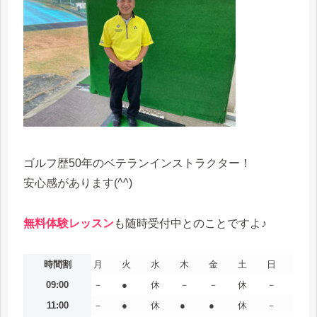
ゴルフ歴50年のベテランインストラクター！
安心感があります(^^)
無料体験レッスン
も随時受付中とのことですよ♪
時間割
月
火
水
木
金
土
日
09:00
－
●
休
－
－
休
－
11:00
－
●
休
●
●
休
－