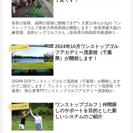
奈良の皆様、福岡の皆様に朗報です(^^♪ 大変お待ちかねの ワン
ストップゴルフ奈良大和高田校が開校します！ 奈良県最大級の
練習場、高田ビッグゴルフさん（奈良県大和高田市根成柿１-
１）でのびのびと受講できます。 また、関西以外では初となる
ワ...
2024年10月ワンストップゴル
スクール全般
フアカデミー茂原校（千葉
県）が開校します！
2024年10月ワンストップゴルフ茂原校（千葉県）が開校します
のでご紹介します！ ワンストップゴルフアカデミー茂原校（千
葉県） 初心者専門ワンストップゴルフアカデミー茂原校が
「ダイナミックゴルフ茂原」に2024年10月オープンします。
【...
ワンストップゴルフ｜仲間探
スクール全般
しのサポートを目的とした新
しいシステムのご紹介