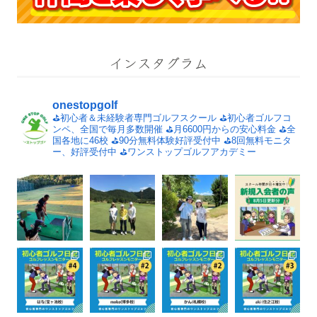
インスタグラム
onestopgolf
⛳️初心者＆未経験者専門ゴルフスクール
⛳️初心者ゴルフコ
ンペ、全国で毎月多数開催
⛳️月6600円からの安心料金
⛳️全
国各地に46校
⛳️90分無料体験好評受付中
⛳️8回無料モニタ
ー、好評受付中
⛳️ワンストップゴルフアカデミー