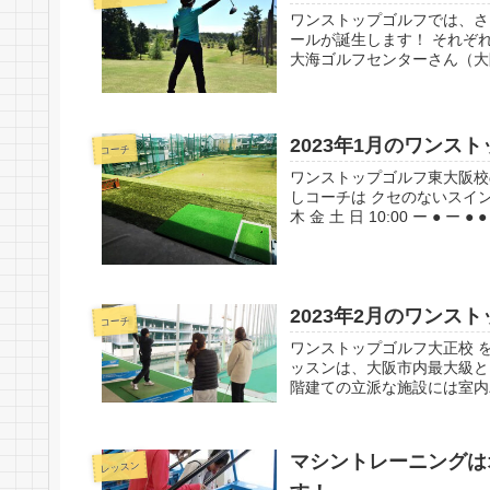
ワンストップゴルフでは、さ
ールが誕生します！ それぞ
大海ゴルフセンターさん（大阪
2023年1月のワンス
コーチ
ワンストップゴルフ東大阪校
しコーチは クセのないスイン
木 金 土 日 10:00 ー ● ー ● ● 
2023年2月のワンス
コーチ
ワンストップゴルフ大正校 
ッスンは、大阪市内最大級と
階建ての立派な施設には室内パ
マシントレーニングは
レッスン