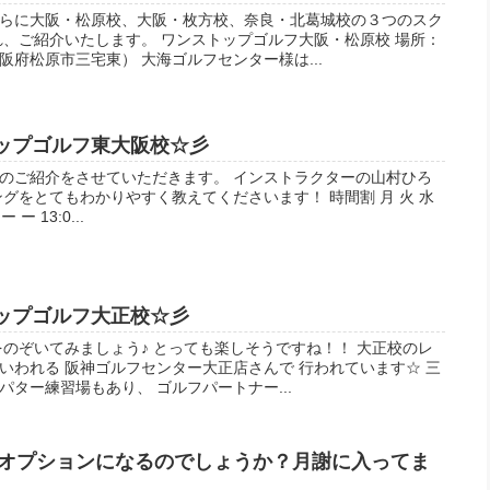
らに大阪・松原校、大阪・枚方校、奈良・北葛城校の３つのスク
れ、ご紹介いたします。 ワンストップゴルフ大阪・松原校 場所：
府松原市三宅東） 大海ゴルフセンター様は...
トップゴルフ東大阪校☆彡
のご紹介をさせていただきます。 インストラクターの山村ひろ
グをとてもわかりやすく教えてくださいます！ 時間割 月 火 水
ー ー 13:0...
トップゴルフ大正校☆彡
をのぞいてみましょう♪ とっても楽しそうですね！！ 大正校のレ
いわれる 阪神ゴルフセンター大正店さんで 行われています☆ 三
ター練習場もあり、 ゴルフパートナー...
オプションになるのでしょうか？月謝に入ってま