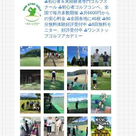
⛳️初心者＆未経験者専門ゴルフス
クール
⛳️初心者ゴルフコンペ、全
国で毎月多数開催
⛳️月6600円から
の安心料金
⛳️全国各地に46校
⛳️90
分無料体験好評受付中
⛳️8回無料モ
ニター、好評受付中
⛳️ワンストッ
プゴルフアカデミー