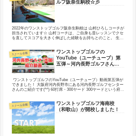
ルフ阪奈生駒校☆彡
2022年のワンストップゴルフ阪奈生駒校は 山村ひろしコーチが
担当されています☆ 山村コーチは、ご自身も昔レッスンでクセ
を直してスコアを大きく伸ばした経験をお持ちとのこと。 生徒
目線でわかりやすく指導してくれそうです(^^) 時間割 月 火...
ワンストップゴルフの
スクール全般
YouTube（ユーチューブ）第
五弾～河内長野ゴルフさんさ
んのご紹介
ワンストップゴルフのYouTube（ユーチューブ）動画第五弾が
できました！ 大阪府河内長野市にある河内長野ゴルフセンター
さんのご紹介です(^^) 60打席・300ヤード 300ヤードという府内
屈指の奥行きで、開放感のある練習場さんです。...
ワンストップゴルフ海南校
スクール全般
（和歌山）が開校しました！