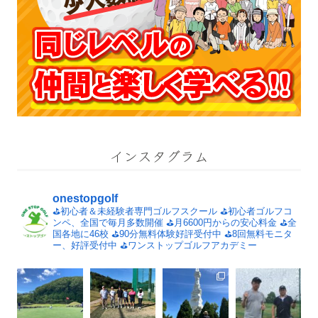
インスタグラム
onestopgolf
⛳️初心者＆未経験者専門ゴルフスクール
⛳️初心者ゴルフコ
ンペ、全国で毎月多数開催
⛳️月6600円からの安心料金
⛳️全
国各地に46校
⛳️90分無料体験好評受付中
⛳️8回無料モニタ
ー、好評受付中
⛳️ワンストップゴルフアカデミー