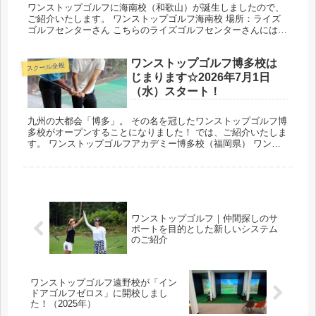
ワンストップゴルフに海南校（和歌山）が誕生しましたので、
ご紹介いたします。 ワンストップゴルフ海南校 場所：ライズ
ゴルフセンターさん こちらのライズゴルフセンターさんにはシ
ョートコースもあり、 ゴルファーにとってはたいへん便利で嬉
しい練習場...
ワンストップゴルフ博多校は
スクール全般
じまります☆2026年7月1日
（水）スタート！
九州の大都会「博多」。 その名を冠したワンストップゴルフ博
多校がオープンすることになりました！ では、ご紹介いたしま
す。 ワンストップゴルフアカデミー博多校（福岡県） ワンス
トップゴルフは「9割が未経験者からのスタート」という初心
者専門のゴ...
ワンストップゴルフ｜仲間探しのサ
ポートを目的とした新しいシステム
のご紹介
ワンストップゴルフ遠野校が「イン
ドアゴルフゼロス」に開校しまし
た！（2025年）