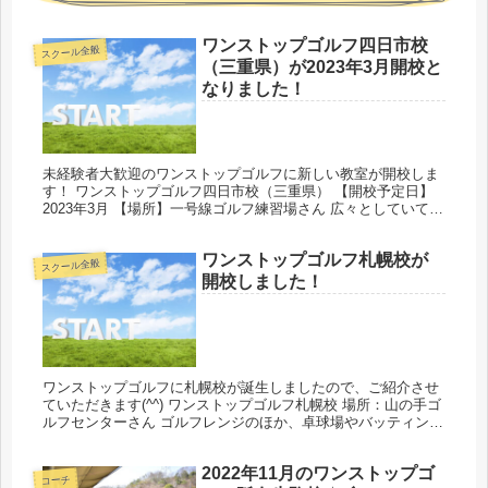
ワンストップゴルフ四日市校
スクール全般
（三重県）が2023年3月開校と
なりました！
未経験者大歓迎のワンストップゴルフに新しい教室が開校しま
す！ ワンストップゴルフ四日市校（三重県） 【開校予定日】
2023年3月 【場所】一号線ゴルフ練習場さん 広々としていて、
まるでゴルフ場のような開放感あふれる練習場には、遊び心が
詰まっ...
ワンストップゴルフ札幌校が
スクール全般
開校しました！
ワンストップゴルフに札幌校が誕生しましたので、ご紹介させ
ていただきます(^^) ワンストップゴルフ札幌校 場所：山の手ゴ
ルフセンターさん ゴルフレンジのほか、卓球場やバッティング
センター、カフェなどもあり、充実の施設です。 〒064-095...
2022年11月のワンストップゴ
コーチ