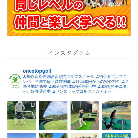
インスタグラム
onestopgolf
⛳️初心者＆未経験者専門ゴルフスクール
⛳️初心者ゴルフコ
ンペ、全国で毎月多数開催
⛳️月6600円からの安心料金
⛳️全
国各地に46校
⛳️90分無料体験好評受付中
⛳️8回無料モニタ
ー、好評受付中
⛳️ワンストップゴルフアカデミー